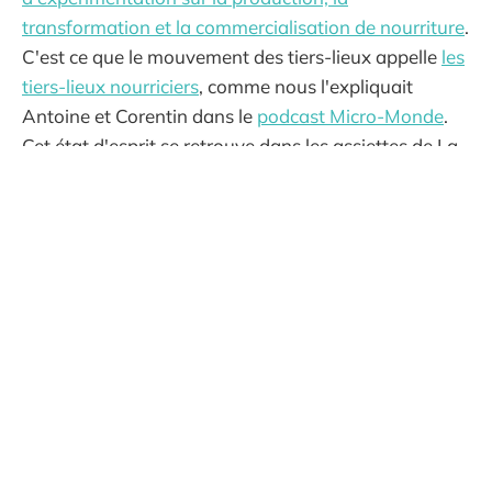
transformation et la commercialisation de nourriture
.
C'est ce que le mouvement des tiers-lieux appelle
les
tiers-lieux nourriciers
, comme nous l'expliquait
Antoine et Corentin dans le
podcast Micro-Monde
.
Cet état d'esprit se retrouve dans les assiettes de La
Raffinerie à chaque événement, chantiers, soirée. Ca
vous dit d'y goûter, ou même d'y contribuer ?
Focus sur la serre aquaponique